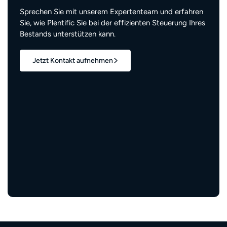
Sprechen Sie mit unserem Expertenteam und erfahren
Sie, wie Plentific Sie bei der effizienten Steuerung Ihres
Bestands unterstützen kann.
Jetzt Kontakt aufnehmen
1,7 Mio.+
verwaltete Wohneinheiten
3 Mio.+
zufriedene Bewohner:innen