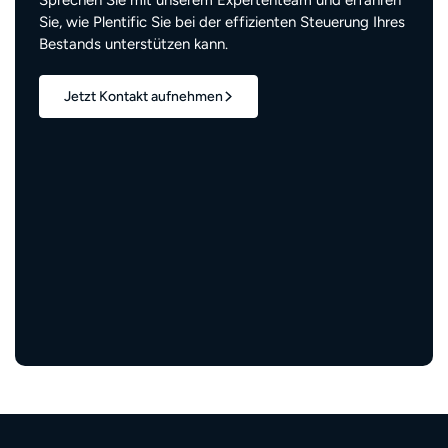
Sprechen Sie mit unserem Expertenteam und erfahren
Sie, wie Plentific Sie bei der effizienten Steuerung Ihres
Bestands unterstützen kann.
Jetzt Kontakt aufnehmen
1,7 Mio.+
verwaltete Wohneinheiten
3 Mio.+
zufriedene Bewohner:innen