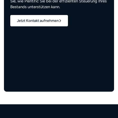
Sie, wie Plentific Sie bei der effizienten Steuerung Ihres
Bestands unterstützen kann.
Jetzt Kontakt aufnehmen
1,7 Mio.+
verwaltete Wohneinheiten
3 Mio.+
zufriedene Bewohner:innen