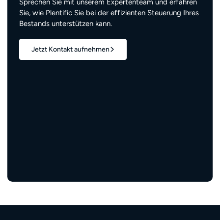
Sprechen Sie mit unserem Expertenteam und erfahren
Sie, wie Plentific Sie bei der effizienten Steuerung Ihres
Bestands unterstützen kann.
Jetzt Kontakt aufnehmen
1,7 Mio.+
verwaltete Wohneinheiten
3 Mio.+
zufriedene Bewohner:innen